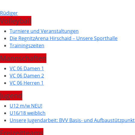
Rüdiger
Volleyball
Turniere und Veranstaltungen
Die RegnitzArena Hirschaid – Unsere Sporthalle
Trainingszeiten
Mannschaften
VC 06 Damen 1
VC 06 Damen 2
VC 06 Herren 1
Jugend
U12 m/w NEU!
U16/18 weiblich
Unsere Jugendarbeit: BVV Basis- und Aufbaustützpunkt
Freizeitteams