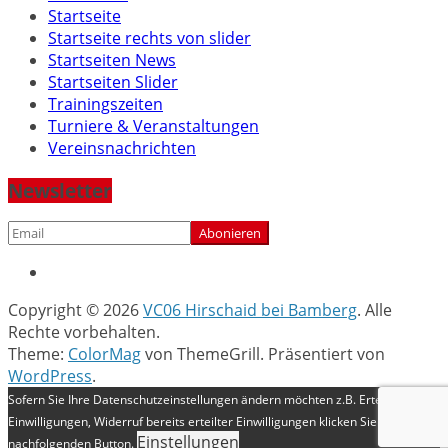
Startseite
Startseite rechts von slider
Startseiten News
Startseiten Slider
Trainingszeiten
Turniere & Veranstaltungen
Vereinsnachrichten
Newsletter
Copyright © 2026
VC06 Hirschaid bei Bamberg
. Alle
Rechte vorbehalten.
Theme:
ColorMag
von ThemeGrill. Präsentiert von
WordPress
.
Sofern Sie Ihre Datenschutzeinstellungen ändern möchten z.B. Erteilung von
Einwilligungen, Widerruf bereits erteilter Einwilligungen klicken Sie auf
Einstellungen
nachfolgenden Button.