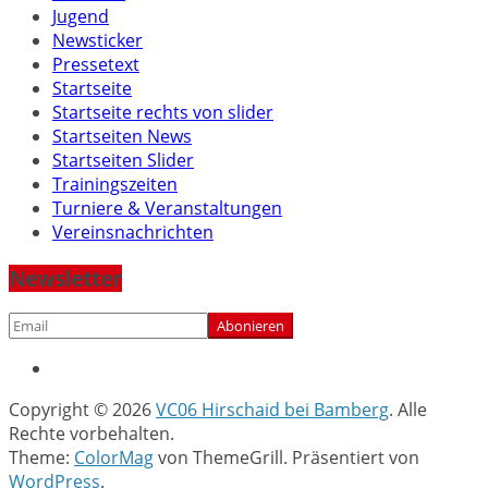
Jugend
Newsticker
Pressetext
Startseite
Startseite rechts von slider
Startseiten News
Startseiten Slider
Trainingszeiten
Turniere & Veranstaltungen
Vereinsnachrichten
Newsletter
Copyright © 2026
VC06 Hirschaid bei Bamberg
. Alle
Rechte vorbehalten.
Theme:
ColorMag
von ThemeGrill. Präsentiert von
WordPress
.