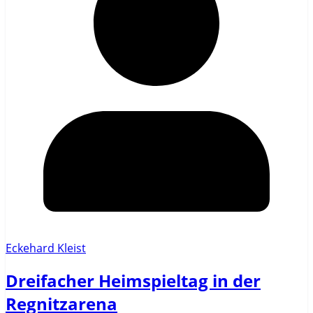
Eckehard Kleist
Dreifacher Heimspieltag in der
Regnitzarena