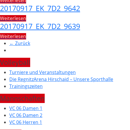
Weiterlesen
20170917_EK_7D2_9642
Weiterlesen
20170917_EK_7D2_9639
Weiterlesen
← Zurück
Volleyball
Turniere und Veranstaltungen
Die RegnitzArena Hirschaid – Unsere Sporthalle
Trainingszeiten
Mannschaften
VC 06 Damen 1
VC 06 Damen 2
VC 06 Herren 1