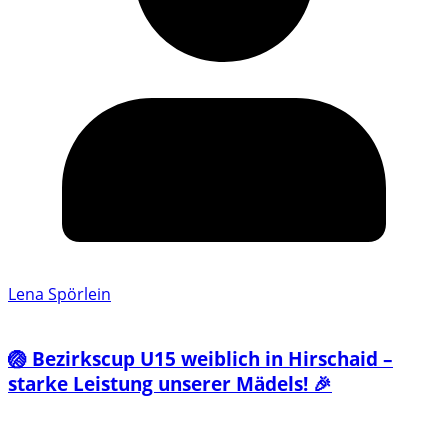
Lena Spörlein
🏐 Bezirkscup U15 weiblich in Hirschaid –
starke Leistung unserer Mädels! 🎉